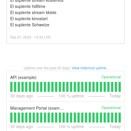
El suplente hdfilme
El suplente stream kkiste
El suplente kinostart
El suplente Schweize
Feb
27
,
2023
-
13:33
UTC
Uptime over the past
30
days.
View historical uptime.
Operational
API (example)
30
days ago
100
% uptime
Today
Operational
Management Portal (example)
30
days ago
100
% uptime
Today